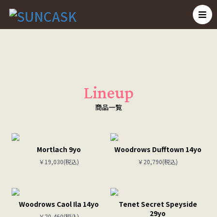
Lineup
商品一覧
Mortlach 9yo
Woodrows Dufftown 14yo
￥19,030(税込)
￥20,790(税込)
Woodrows Caol Ila 14yo
Tenet Secret Speyside
29yo
￥20,460(税込)