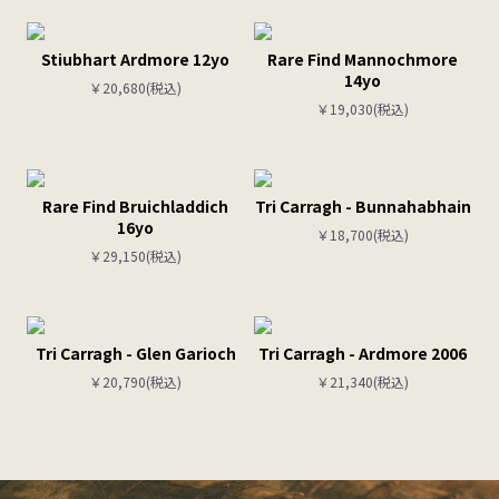
Stiubhart Ardmore 12yo
Rare Find Mannochmore
14yo
￥20,680(税込)
￥19,030(税込)
Rare Find Bruichladdich
Tri Carragh - Bunnahabhain
16yo
￥18,700(税込)
￥29,150(税込)
Tri Carragh - Glen Garioch
Tri Carragh - Ardmore 2006
￥20,790(税込)
￥21,340(税込)