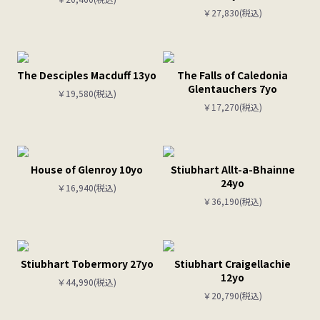
￥27,830(税込)
The Desciples Macduff 13yo
The Falls of Caledonia
Glentauchers 7yo
￥19,580(税込)
￥17,270(税込)
House of Glenroy 10yo
Stiubhart Allt-a-Bhainne
24yo
￥16,940(税込)
￥36,190(税込)
Stiubhart Tobermory 27yo
Stiubhart Craigellachie
12yo
￥44,990(税込)
￥20,790(税込)